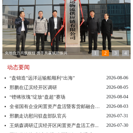
1
2
3
4
央地合力共筑枢纽 携手共赢赋能振兴
动态要闻
2026-08-06
“盘锦造”远洋运输船顺利“出海”
2026-08-05
邢鹏在辽滨经开区调研
2026-08-04
“铿锵玫瑰”绽放“盘超”赛场
2026-08-03
全省国有企业闲置资产盘活暨客货邮融合发展交流培训...
2026-07-31
邢鹏走访慰问驻盘部队官兵
2026-07-30
王炳森调研辽滨经开区闲置资产盘活工作...